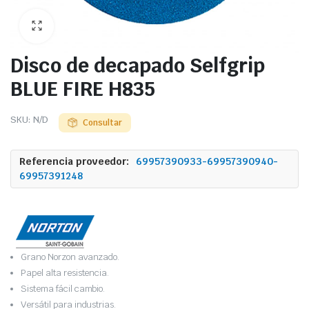
Disco de decapado Selfgrip
BLUE FIRE H835
SKU:
N/D
Consultar
Referencia proveedor:
69957390933-69957390940-
69957391248
Grano Norzon avanzado.
Papel alta resistencia.
Sistema fácil cambio.
Versátil para industrias.