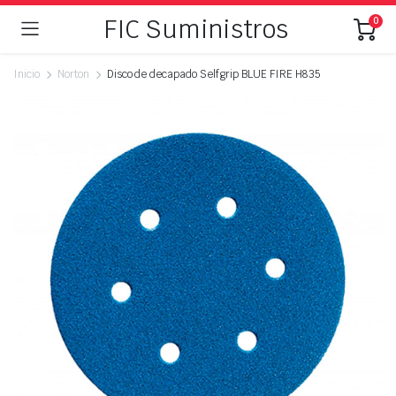
FIC Suministros
0
Inicio
Norton
Disco de decapado Selfgrip BLUE FIRE H835