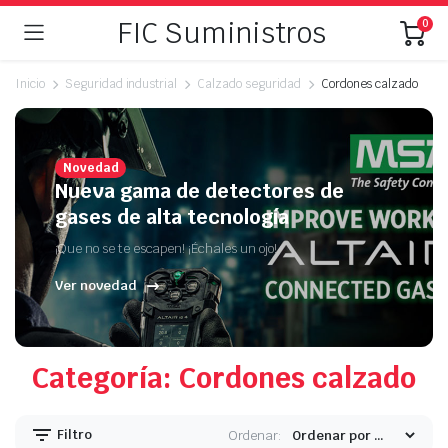
FIC Suministros
0
Inicio
Seguridad industrial
Calzado seguridad
Cordones calzado
Novedad
Nueva gama de detectores de
gases de alta tecnología
¡Que no se te escapen! ¡Échales un ojo!
Ver novedad
Categoría: Cordones calzado
Filtro
Ordenar: