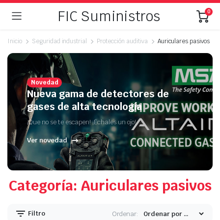
FIC Suministros
0
Inicio
Seguridad industrial
Protección auditiva
Auriculares pasivos
Novedad
Nueva gama de detectores de
gases de alta tecnología
¡Que no se te escapen! ¡Échales un ojo!
Ver novedad
Categoría: Auriculares pasivos
Filtro
Ordenar: