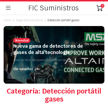
FIC Suministros
0
Inicio
Seguridad industrial
Detección portátil gases
Novedad
Nueva gama de detectores de
gases de alta tecnología
¡Que no se te escapen! ¡Échales un ojo!
Ver novedad
Categoría: Detección portátil
gases