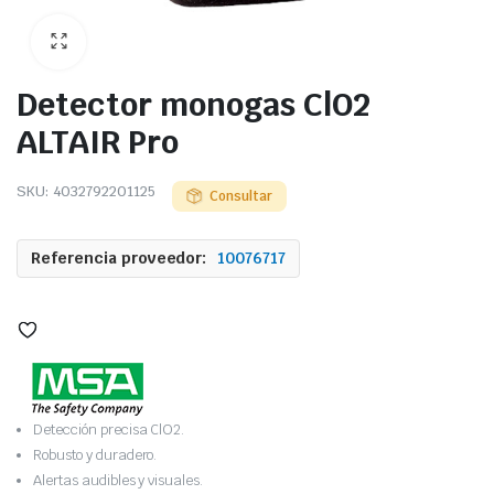
Detector monogas ClO2
ALTAIR Pro
SKU:
4032792201125
Consultar
Referencia proveedor:
10076717
Detección precisa ClO2.
Robusto y duradero.
Alertas audibles y visuales.