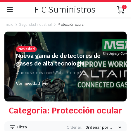
FIC Suministros
0
Inicio
Seguridad industrial
Protección ocular
Novedad
Nueva gama de detectores de
gases de alta tecnología
¡Que no se te escapen! ¡Échales un ojo!
Ver novedad
Categoría: Protección ocular
Filtro
Ordenar: