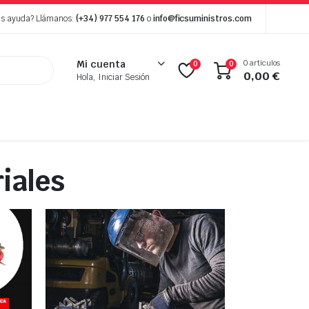
as ayuda? Llámanos:
(+34) 977 554 176
o
info@ficsuministros.com
0 artículos
Mi cuenta
0
0
0,00
€
Hola, Iniciar Sesión
iales