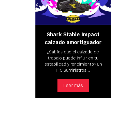
Shark Stable Impact
calzado amortiguador
¿Sabías que el calzado de
trabajo puede influir en tu
estabilidad y rendimiento? En
FIC Suministros,…
Leer más