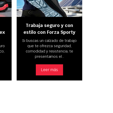
Trabaja seguro y con
tex
estilo con Forza Sporty
Si buscas un calzado de trabajo
uro
que te ofrezca seguridad,
co,
comodidad y resistencia, te
presentamos el…
Leer más