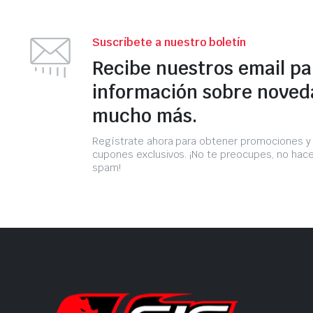
Suscríbete a nuestro boletín
Recibe nuestros email p
información sobre noved
mucho más.
Regístrate ahora para obtener promociones y
cupones exclusivos. ¡No te preocupes, no ha
spam!