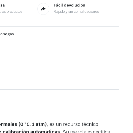
asa
Fácil devolución
ros productos
Rápido y sin complicaciones
monogas
ormales (0 °C, 1 atm)
, es un recurso técnico
e calibración automáticas
. Su mezcla específica