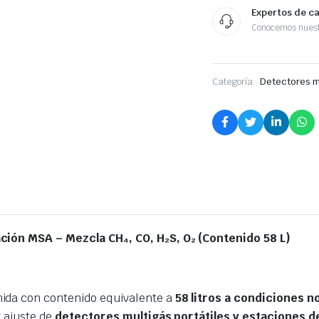
Expertos de c
Conocemos nuest
Categoría:
Detectores 
ción MSA – Mezcla CH₄, CO, H₂S, O₂ (Contenido 58 L)
ida con contenido equivalente a
58 litros a condiciones n
y ajuste de
detectores multigás portátiles y estaciones d