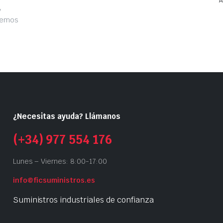
A
y
acemos
¿Necesitas ayuda? Llámanos
(+34) 977 554 176
Lunes – Viernes: 8:00-17:00
info@ficsuministros.es
Suministros industriales de confianza