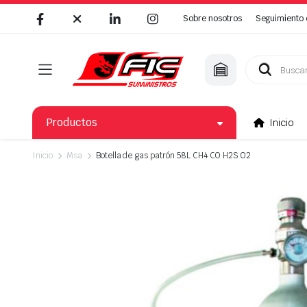
Sobre nosotros
Seguimiento 
Búsqueda
de
productos
Productos
Inicio
Inicio
Msa
Botella de gas patrón 58L CH4 CO H2S O2