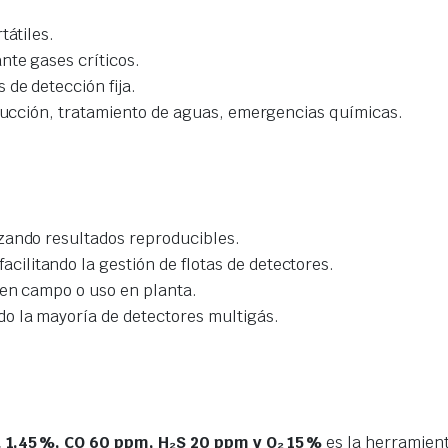
tátiles.
nte gases críticos.
de detección fija.
trucción, tratamiento de aguas, emergencias químicas.
izando resultados reproducibles.
 facilitando la gestión de flotas de detectores.
e en campo o uso en planta.
do la mayoría de detectores multigás.
 1,45 %, CO 60 ppm, H₂S 20 ppm y O₂ 15 %
es la herramien