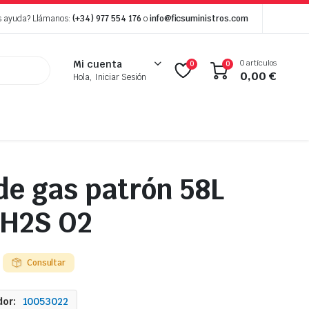
s ayuda? Llámanos:
(+34) 977 554 176
o
info@ficsuministros.com
0 artículos
Mi cuenta
0
0
0,00
€
Hola, Iniciar Sesión
 de gas patrón 58L
 H2S O2
Consultar
or:
10053022