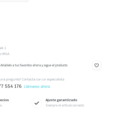
48-1.
as MSA.
 Añádelo a tus favoritos ahora y sigue el producto.
una pregunta? Contacta con un especialista
77 554 176
Llámanos ahora
recios
Ajuste garantizado
os
Siempre el artículo correcto