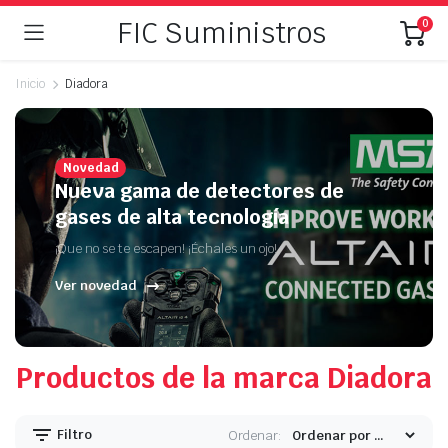
FIC Suministros
0
Inicio
Diadora
Novedad
Nueva gama de detectores de
gases de alta tecnología
¡Que no se te escapen! ¡Échales un ojo!
Ver novedad
Productos de la marca Diadora
Filtro
Ordenar: