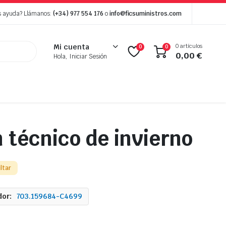
s ayuda? Llámanos:
(+34) 977 554 176
o
info@ficsuministros.com
0 artículos
Mi cuenta
0
0
0,00
€
Hola, Iniciar Sesión
n técnico de invierno
ltar
or:
703.159684-C4699