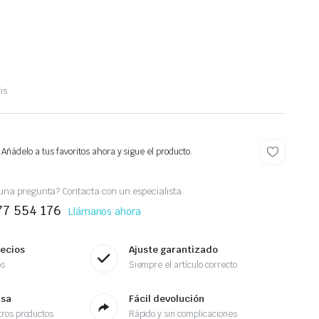
is
 Añádelo a tus favoritos ahora y sigue el producto.
una pregunta? Contacta con un especialista
77 554 176
Llámanos ahora
recios
Ajuste garantizado
os
Siempre el artículo correcto
asa
Fácil devolución
ros productos
Rápido y sin complicaciones