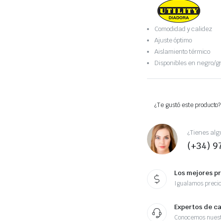
Comodidad y calidez
Ajuste óptimo
Aislamiento térmico
Disponibles en negro/gr
¿Te gustó este producto?
¿Tienes alg
(+34) 9
Los mejores p
Igualamos preci
Expertos de c
Conocemos nuest