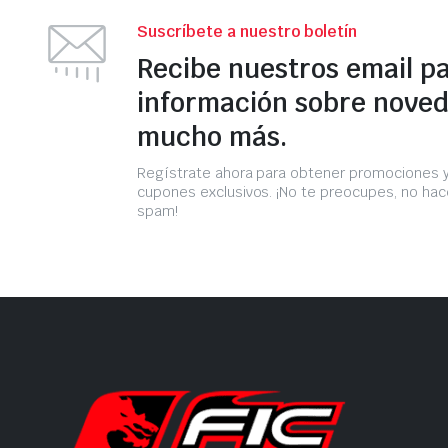
Suscríbete a nuestro boletín
Recibe nuestros email p
información sobre noved
mucho más.
Regístrate ahora para obtener promociones 
cupones exclusivos. ¡No te preocupes, no h
spam!