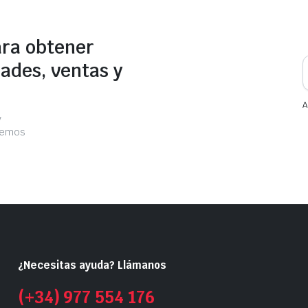
ara obtener
ades, ventas y
A
y
acemos
¿Necesitas ayuda? Llámanos
(+34) 977 554 176