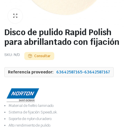
Disco de pulido Rapid Polish
para abrillantado con fijación
SKU:
N/D
Consultar
Referencia proveedor:
63642587165-63642587167
Material de fieltro laminado.
Sistema de fijación SpeedLok.
Soporte de nylon duradero.
Alto rendimiento de pulido.