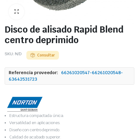
Disco de alisado Rapid Blend
centro deprimido
SKU:
N/D
Consultar
Referencia proveedor:
66261020547-66261020548-
63642531723
Estructura compactada única.
Versatilidad en aplicaciones.
Diseño con centro deprimido.
Calidad de acabado superior.