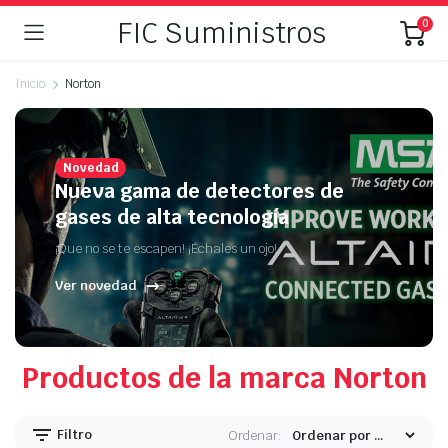
FIC Suministros
0
Inicio
Norton
Novedad
Nueva gama de detectores de
gases de alta tecnología
¡Que no se te escapen! ¡Échales un ojo!
Ver novedad
Productos de la marca Norton
Filtro
Ordenar: