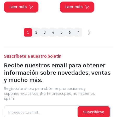
Leer más
Leer más
1
2
3
4
5
6
7
Suscríbete a nuestro boletín
Recibe nuestros email para obtener
información sobre novedades, ventas
y mucho más.
Regístrate ahora para obtener promociones y
cupones exclusivos. ¡No te preocupes, no hacemos
spam!
Suscribirse