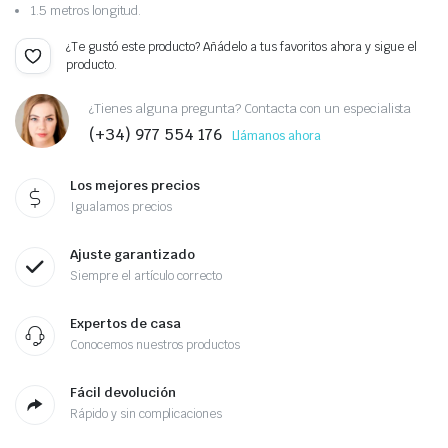
1.5 metros longitud.
¿Te gustó este producto? Añádelo a tus favoritos ahora y sigue el
producto.
¿Tienes alguna pregunta? Contacta con un especialista
(+34) 977 554 176
Llámanos ahora
Los mejores precios
Igualamos precios
Ajuste garantizado
Siempre el artículo correcto
Expertos de casa
Conocemos nuestros productos
Fácil devolución
Rápido y sin complicaciones