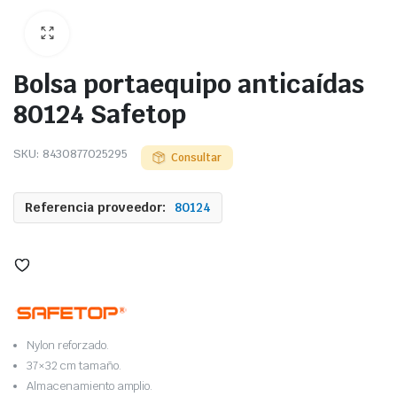
Bolsa portaequipo anticaídas
80124 Safetop
SKU:
8430877025295
Consultar
Referencia proveedor:
80124
Nylon reforzado.
37×32 cm tamaño.
Almacenamiento amplio.