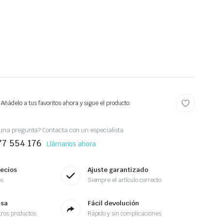
 Añádelo a tus favoritos ahora y sigue el producto.
una pregunta? Contacta con un especialista
77 554 176
Llámanos ahora
recios
Ajuste garantizado
os
Siempre el artículo correcto
asa
Fácil devolución
ros productos
Rápido y sin complicaciones