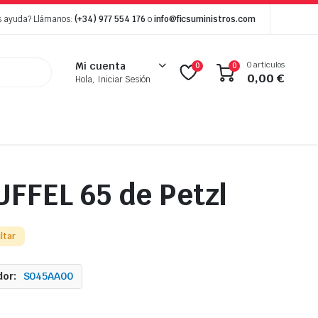
s ayuda? Llámanos:
(+34) 977 554 176
o
info@ficsuministros.com
0 artículos
Mi cuenta
0
0
0,00
€
Hola, Iniciar Sesión
UFFEL 65 de Petzl
ltar
or:
S045AA00