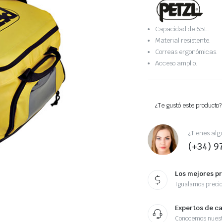
Capacidad de 65L.
Material resistente.
Correas ergonómicas.
Acceso amplio.
¿Te gustó este producto?
¿Tienes alg
(+34) 9
Los mejores p
Igualamos preci
Expertos de c
Conocemos nuest