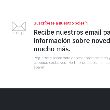
Suscríbete a nuestro boletín
Recibe nuestros email p
información sobre noved
mucho más.
Regístrate ahora para obtener promociones 
cupones exclusivos. ¡No te preocupes, no h
spam!