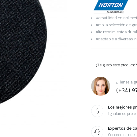
Versatilidad en aplicac
Amplia selección de gr
Alto rendimiento y durab
Adaptable a diversas in
¿Te gustó este producto?
¿Tienes alg
(+34) 9
Los mejores p
Igualamos preci
Expertos de c
Conocemos nuest