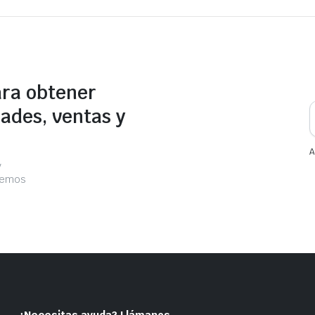
ara obtener
ades, ventas y
A
y
acemos