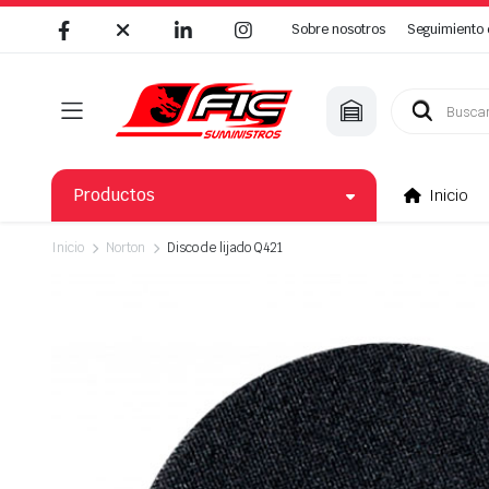
Sobre nosotros
Seguimiento 
Búsqueda
de
productos
Productos
Inicio
Inicio
Norton
Disco de lijado Q421