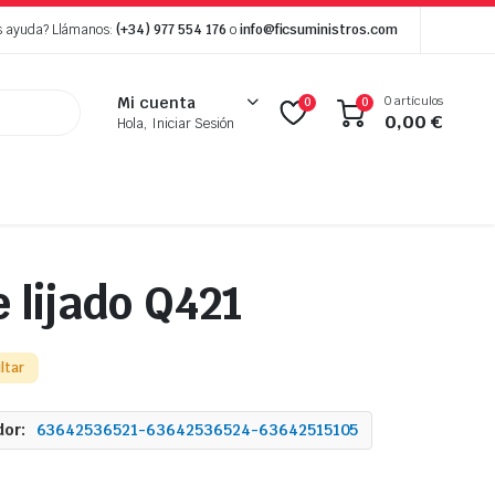
s ayuda? Llámanos:
(+34) 977 554 176
o
info@ficsuministros.com
0 artículos
Mi cuenta
0
0
0,00
€
Hola, Iniciar Sesión
 lijado Q421
ltar
or:
63642536521-63642536524-63642515105