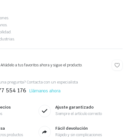
iones.
anos.
ilidad.
dustrias.
 Añádelo a tus favoritos ahora y sigue el producto.
una pregunta? Contacta con un especialista
77 554 176
Llámanos ahora
recios
Ajuste garantizado
os
Siempre el artículo correcto
asa
Fácil devolución
ros productos
Rápido y sin complicaciones