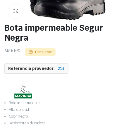
Bota impermeable Segur
Negra
SKU:
N/D
Consultar
Referencia proveedor:
214
Bota impermeable.
Alta calidad.
Color negro.
Resistente y duradera.