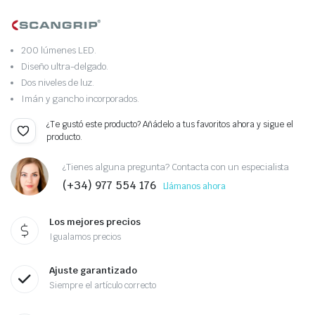
200 lúmenes LED.
Diseño ultra-delgado.
Dos niveles de luz.
Imán y gancho incorporados.
¿Te gustó este producto? Añádelo a tus favoritos ahora y sigue el
producto.
¿Tienes alguna pregunta? Contacta con un especialista
(+34) 977 554 176
Llámanos ahora
Los mejores precios
Igualamos precios
Ajuste garantizado
Siempre el artículo correcto