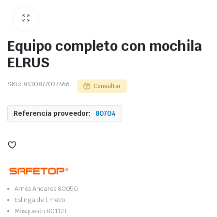
Equipo completo con mochila
ELRUS
SKU:
8430877027466
Consultar
Referencia proveedor:
80704
Arnés Ancares 80050.
Eslinga de 1 metro.
Mosquetón 80112J.