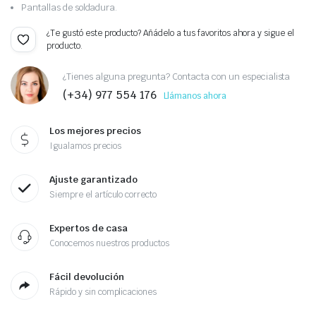
Pantallas de soldadura.
¿Te gustó este producto? Añádelo a tus favoritos ahora y sigue el
producto.
¿Tienes alguna pregunta? Contacta con un especialista
(+34) 977 554 176
Llámanos ahora
Los mejores precios
Igualamos precios
Ajuste garantizado
Siempre el artículo correcto
Expertos de casa
Conocemos nuestros productos
Fácil devolución
Rápido y sin complicaciones