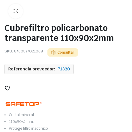
Cubrefiltro policarbonato
transparente 110x90x2mm
SKU:
8430877021068
Consultar
Referencia proveedor:
71320
Cristal mineral.
110x90x2 mm.
Protege filtro inactínico.