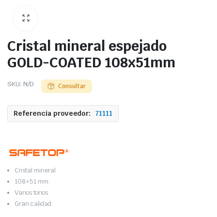
Cristal mineral espejado
GOLD-COATED 108x51mm
SKU:
N/D
Consultar
Referencia proveedor:
71111
Cristal mineral.
108×51 mm.
Varios tonos.
Gran calidad.