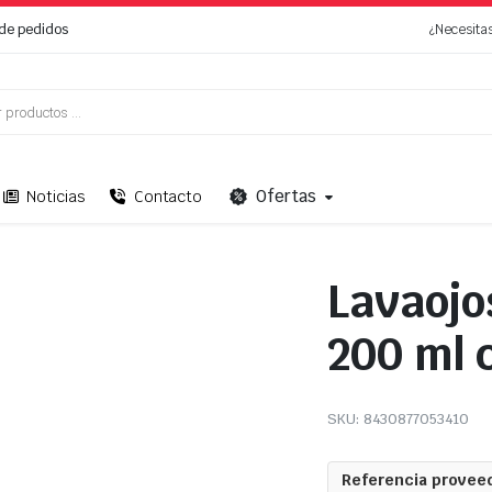
de pedidos
¿Necesita
Ofertas
Noticias
Contacto
Lavaojo
200 ml 
SKU:
8430877053410
Referencia proveed