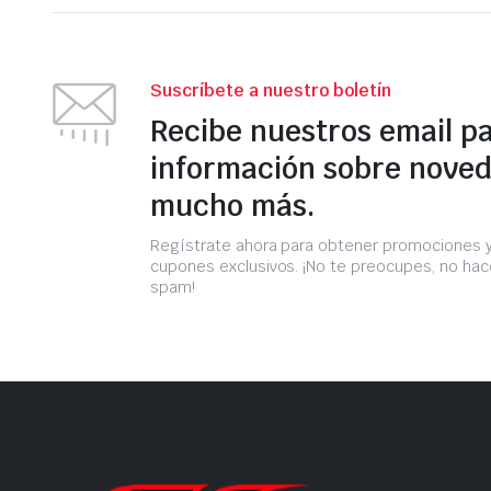
Suscríbete a nuestro boletín
Recibe nuestros email p
información sobre noved
mucho más.
Regístrate ahora para obtener promociones 
cupones exclusivos. ¡No te preocupes, no h
spam!