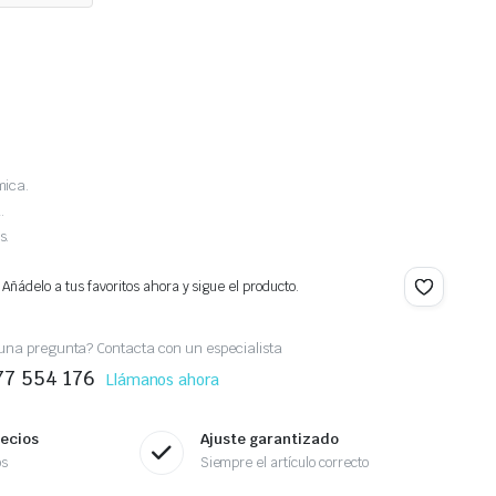
mica.
.
s.
 Añádelo a tus favoritos ahora y sigue el producto.
una pregunta? Contacta con un especialista
77 554 176
Llámanos ahora
recios
Ajuste garantizado
os
Siempre el artículo correcto