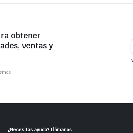
ara obtener
ades, ventas y
A
y
acemos
¿Necesitas ayuda? Llámanos