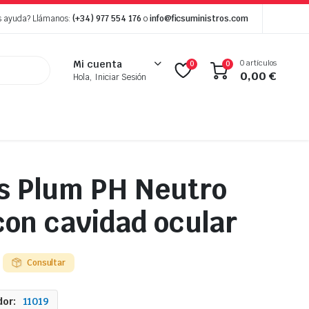
s ayuda? Llámanos:
(+34) 977 554 176
o
info@ficsuministros.com
0 artículos
Mi cuenta
0
0
0,00
€
Hola, Iniciar Sesión
s Plum PH Neutro
con cavidad ocular
Consultar
or:
11019