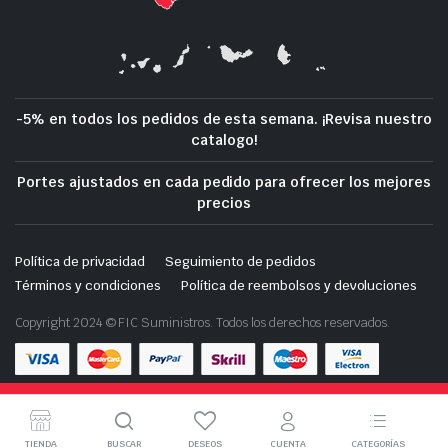
-5% en todos los pedidos de esta semana. ¡Revisa nuestro
catalogo!
Portes ajustados en cada pedido para ofrecer los mejores
precios
Política de privacidad
Seguimiento de pedidos
Términos y condiciones
Política de reembolsos y devoluciones
Copyright 2024 © FIC Suministros. Todos los derechos reservados.
Tienda de demostración con fines de prueba — no se
Descarga nuestra App en tu móvil
realizarán pedidos.
Descartar
TIENDA
BUSCAR
DESEOS
CUENTA
CATEGORÍAS