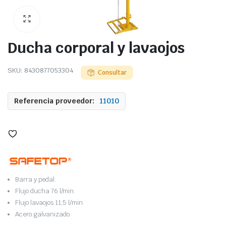
Ducha corporal y lavaojos
SKU:
8430877053304
Consultar
Referencia proveedor:
11010
Barra y pedal.
Flujo ducha 76 l/min.
Flujo lavaojos 11,5 l/min.
Acero galvanizado.