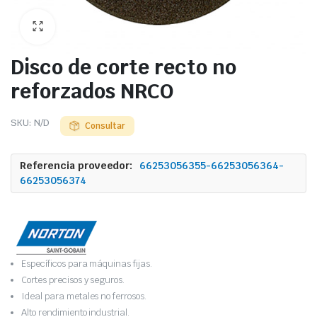
Disco de corte recto no
reforzados NRCO
SKU:
N/D
Consultar
Referencia proveedor:
66253056355-66253056364-
66253056374
Específicos para máquinas fijas.
Cortes precisos y seguros.
Ideal para metales no ferrosos.
Alto rendimiento industrial.