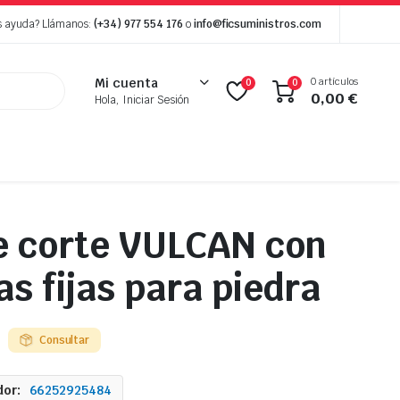
s ayuda? Llámanos:
(+34) 977 554 176
o
info@ficsuministros.com
0 artículos
Mi cuenta
0
0
0,00
€
Hola, Iniciar Sesión
e corte VULCAN con
s fijas para piedra
Consultar
or:
66252925484