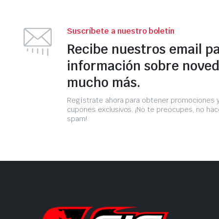
Suscríbete a nuestro boletín
Recibe nuestros email p
información sobre noved
mucho más.
Regístrate ahora para obtener promociones 
cupones exclusivos. ¡No te preocupes, no h
spam!