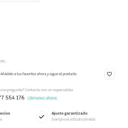
nes.
 Añádelo a tus favoritos ahora y sigue el producto.
una pregunta? Contacta con un especialista
77 554 176
Llámanos ahora
recios
Ajuste garantizado
os
Siempre el artículo correcto