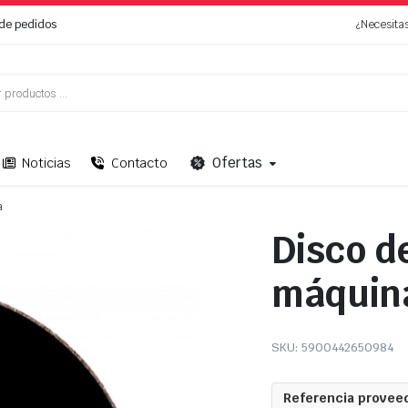
de pedidos
¿Necesita
Ofertas
Noticias
Contacto
a
Disco d
máquina
SKU:
5900442650984
Referencia proveed