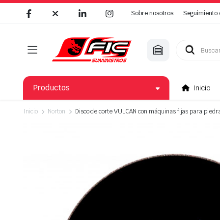
Sobre nosotros
Seguimiento 
Búsqueda
de
productos
Productos
Inicio
Inicio
Norton
Disco de corte VULCAN con máquinas fijas para piedr