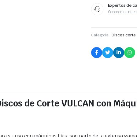
Expertos de c
Conocemos nuest
Categoría:
Discos corte
 Discos de Corte VULCAN con Máqui
a su uso con máquinas fijas, son parte de la extensa gama d