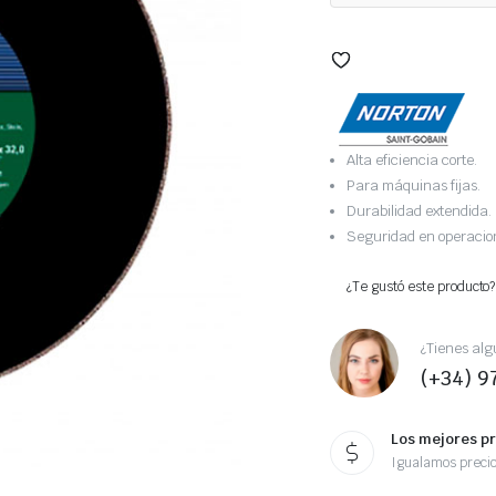
Alta eficiencia corte.
Para máquinas fijas.
Durabilidad extendida.
Seguridad en operacio
¿Te gustó este producto?
¿Tienes alg
(+34) 9
Los mejores p
Igualamos preci