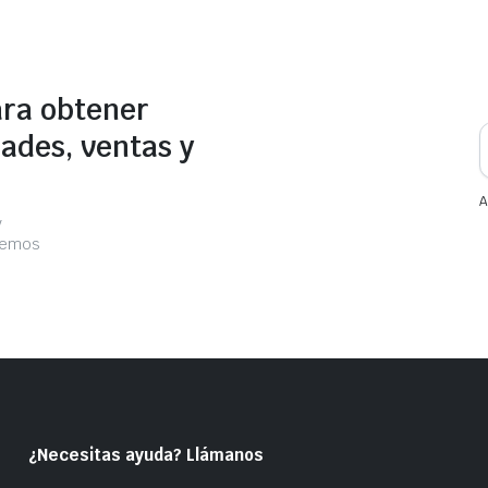
ara obtener
ades, ventas y
A
y
acemos
¿Necesitas ayuda? Llámanos