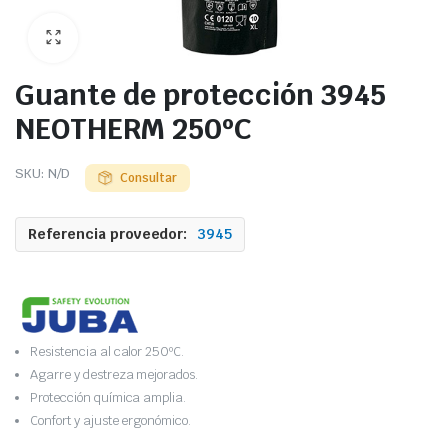
Guante de protección 3945
NEOTHERM 250ºC
SKU:
N/D
Consultar
Referencia proveedor:
3945
Resistencia al calor 250ºC.
Agarre y destreza mejorados.
Protección química amplia.
Confort y ajuste ergonómico.