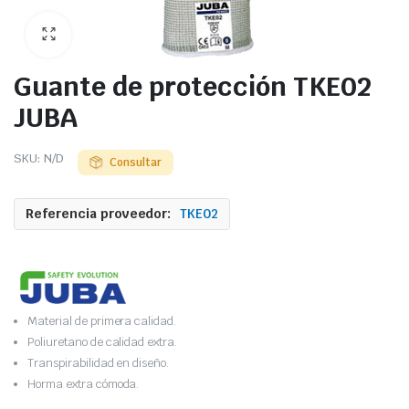
Guante de protección TKE02
JUBA
SKU:
N/D
Consultar
Referencia proveedor:
TKE02
Material de primera calidad.
Poliuretano de calidad extra.
Transpirabilidad en diseño.
Horma extra cómoda.