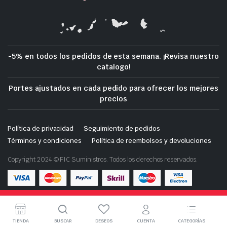
-5% en todos los pedidos de esta semana. ¡Revisa nuestro
catalogo!
Portes ajustados en cada pedido para ofrecer los mejores
precios
Política de privacidad
Seguimiento de pedidos
Términos y condiciones
Política de reembolsos y devoluciones
Copyright 2024 © FIC Suministros. Todos los derechos reservados.
Tienda de demostración con fines de prueba — no se
Descarga nuestra App en tu móvil
realizarán pedidos.
Descartar
TIENDA
BUSCAR
DESEOS
CUENTA
CATEGORÍAS