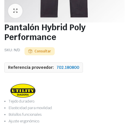
Pantalón Hybrid Poly
Performance
SKU:
N/D
Consultar
Referencia proveedor:
702.180800
Tejido duradero.
Elasticidad para movilidad.
Bolsillos funcionales.
Ajuste ergonómico.