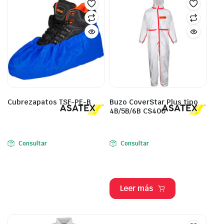
Cubrezapatos TSF-PE-B
Buzo CoverStar Plus tipo
4B/5B/6B CS400
Consultar
Consultar
Leer más