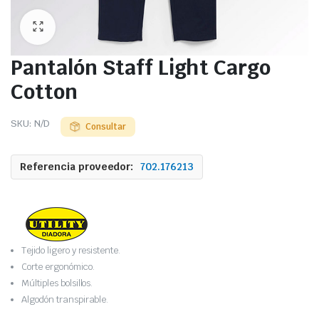
Pantalón Staff Light Cargo
Cotton
SKU:
N/D
Consultar
Referencia proveedor:
702.176213
Tejido ligero y resistente.
Corte ergonómico.
Múltiples bolsillos.
Algodón transpirable.