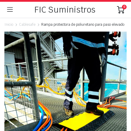
FIC Suministros
0
Inicio
Cablesafe
Rampa protectora de poliuretano para paso elevado