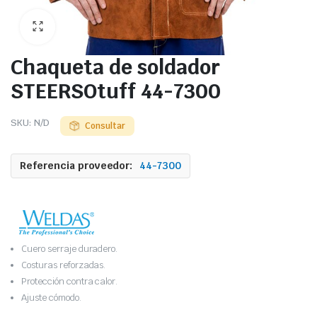
Chaqueta de soldador
STEERSOtuff 44-7300
SKU:
N/D
Consultar
Referencia proveedor:
44-7300
Cuero serraje duradero.
Costuras reforzadas.
Protección contra calor.
Ajuste cómodo.