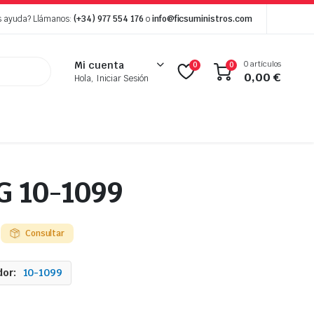
s ayuda? Llámanos:
(+34) 977 554 176
o
info@ficsuministros.com
0 artículos
Mi cuenta
0
0
0,00
€
Hola, Iniciar Sesión
G 10-1099
Consultar
or:
10-1099