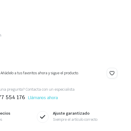
s.
.
 Añádelo a tus favoritos ahora y sigue el producto.
una pregunta? Contacta con un especialista
77 554 176
Llámanos ahora
recios
Ajuste garantizado
os
Siempre el artículo correcto