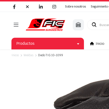
Sobre nosotros
Seguimiento 
Búsqueda
de
productos
Productos
Inicio
Inicio
Weldas
Dedo TIG 10-1099