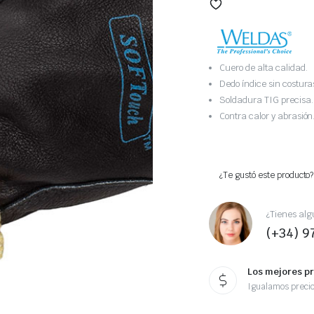
Cuero de alta calidad.
Dedo índice sin costura
Soldadura TIG precisa.
Contra calor y abrasión
¿Te gustó este producto?
¿Tienes alg
(+34) 9
Los mejores p
Igualamos preci