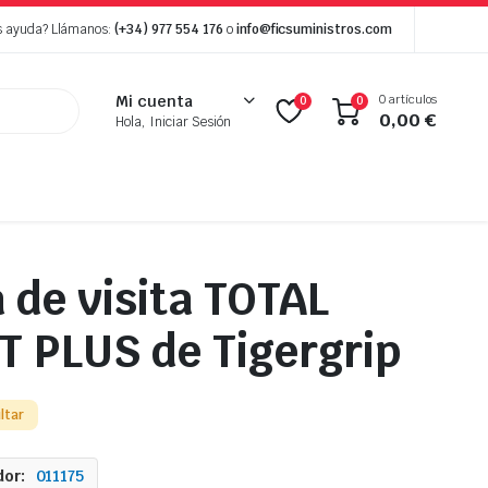
s ayuda? Llámanos:
(+34) 977 554 176
o
info@ficsuministros.com
0 artículos
Mi cuenta
0
0
0,00
€
Hola, Iniciar Sesión
 de visita TOTAL
 PLUS de Tigergrip
ltar
or:
011175