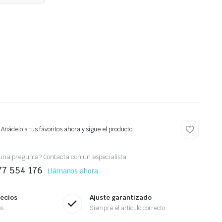
 Añádelo a tus favoritos ahora y sigue el producto.
una pregunta? Contacta con un especialista
77 554 176
Llámanos ahora
recios
Ajuste garantizado
os
Siempre el artículo correcto