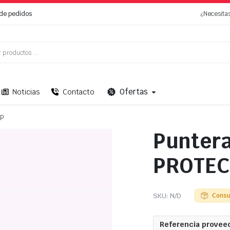
de pedidos
¿Necesita
Ofertas
Noticias
Contacto
ip
Puntera
PROTECT
SKU:
N/D
Consu
Referencia proveed