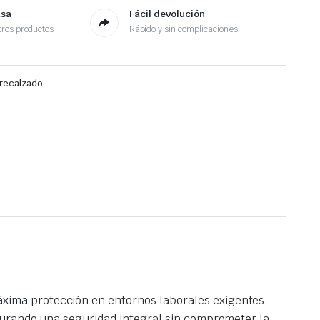
asa
Fácil devolución
ros productos
Rápido y sin complicaciones
recalzado
xima protección en entornos laborales exigentes.
gurando una seguridad integral sin comprometer la