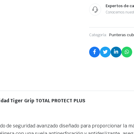
Expertos de c
Conocemos nuest
Categoría:
Punteras cub
idad Tiger Grip TOTAL PROTECT PLUS
do de seguridad avanzado diseñado para proporcionar la má
ligera con una suela antiperforación y antideslizante, ase