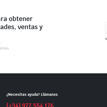
ara obtener
ades, ventas y
A
y
acemos
¿Necesitas ayuda? Llámanos
(+34) 977 554 176