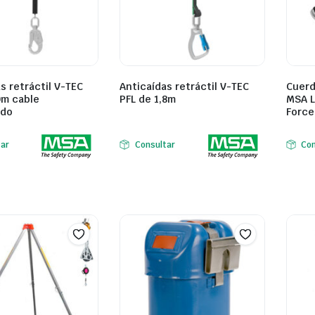
s retráctil V-TEC
Anticaídas retráctil V-TEC
Cuerd
0m cable
PFL de 1,8m
MSA L
ado
Force
tar
Consultar
Con