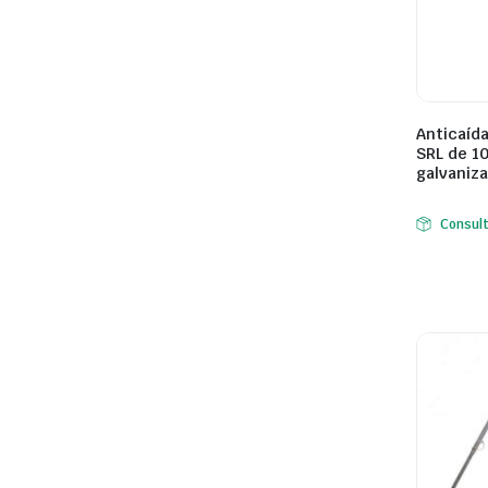
Anticaída
SRL de 1
galvaniz
Consul