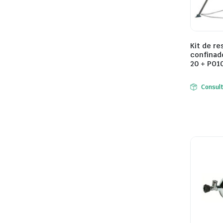
Kit de re
confinad
20 + PO1
Consul