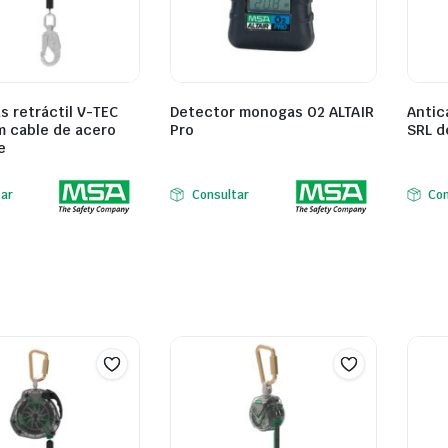
s retráctil V-TEC
Detector monogas O2 ALTAIR
Antic
m cable de acero
Pro
SRL d
e
tar
Consultar
Con