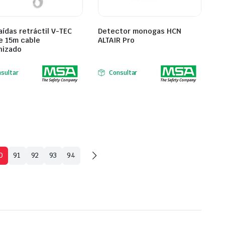
aídas retráctil V-TEC
Detector monogas HCN
e 15m cable
ALTAIR Pro
nizado
sultar
Consultar
0
91
92
93
94