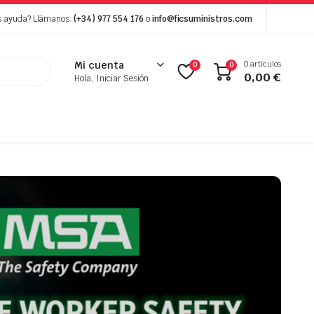
s ayuda? Llámanos:
(+34) 977 554 176
o
info@ficsuministros.com
0 artículos
Mi cuenta
0
0
0,00
€
Hola, Iniciar Sesión