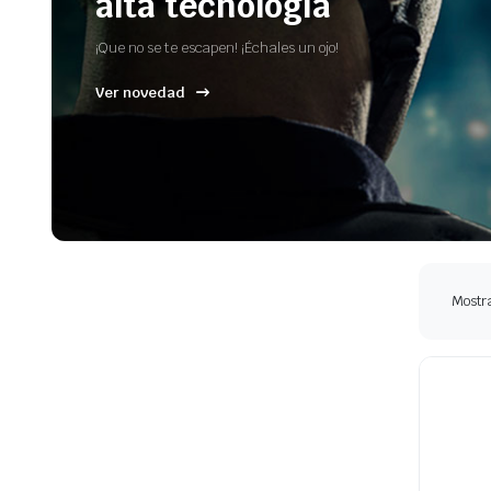
alta tecnología
¡Que no se te escapen! ¡Échales un ojo!
Ver novedad
Mostr