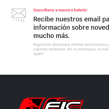
Suscríbete a nuestro boletín
Recibe nuestros email p
información sobre noved
mucho más.
Regístrate ahora para obtener promociones 
cupones exclusivos. ¡No te preocupes, no h
spam!