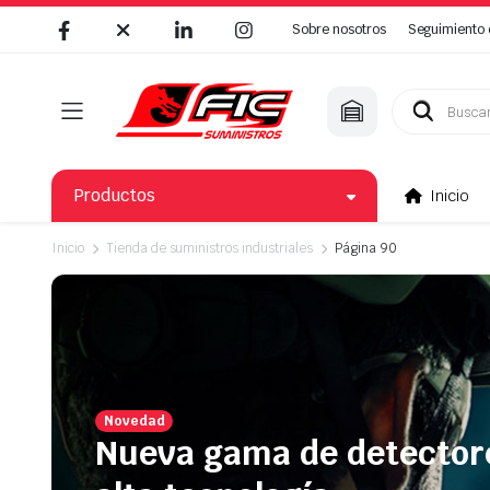
Sobre nosotros
Seguimiento 
Búsqueda
de
productos
Productos
Inicio
Inicio
Tienda de suministros industriales
Página 90
Novedad
Nueva gama de detector