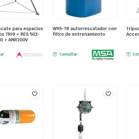
scate para espacios
W95-TR autorrescatador con
Trípo
os TRI9 + RES 502-
filtro de entrenamiento
Acce
01 + ANR200V
tar
Consultar
Con