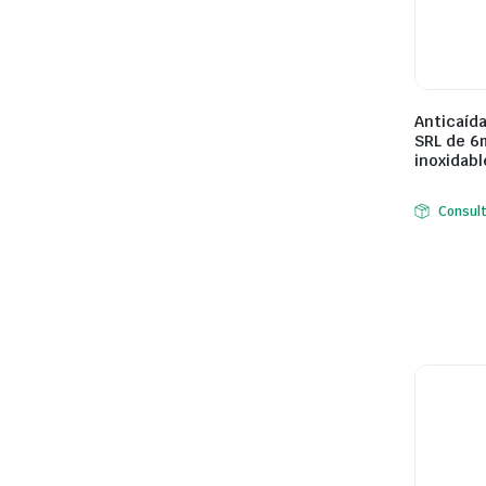
Anticaída
SRL de 6
inoxidabl
Consul