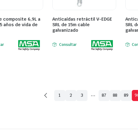
e composite 6,9L a
Anticaídas retráctil V-EDGE
Antic
5 años de vida de
SRL de 15m cable
SRL d
galvanizado
galva
tar
Consultar
Con
…
1
2
3
87
88
89
9