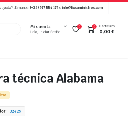
s ayuda? Llámanos:
(+34) 977 554 176
o
info@ficsuministros.com
0 artículos
Mi cuenta
0
0
0,00
€
Hola, Iniciar Sesión
a técnica Alabama
ltar
or:
02429