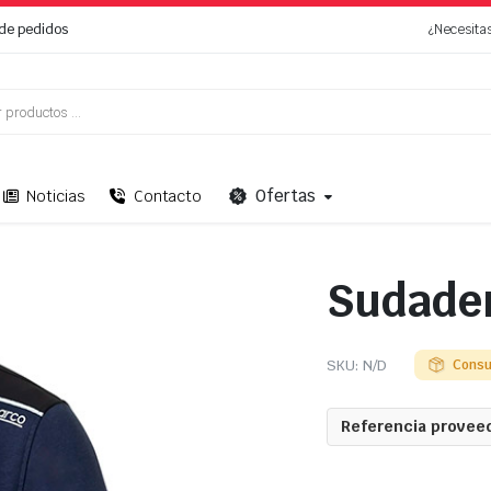
de pedidos
¿Necesita
Ofertas
Noticias
Contacto
Sudader
SKU:
N/D
Consu
Referencia proveed