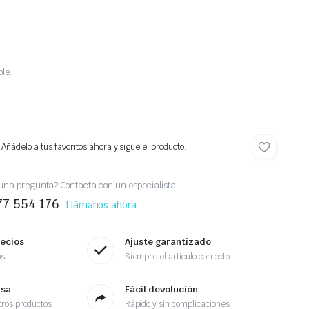
ble.
 Añádelo a tus favoritos ahora y sigue el producto.
una pregunta? Contacta con un especialista
77 554 176
Llámanos ahora
recios
Ajuste garantizado
os
Siempre el artículo correcto
asa
Fácil devolución
ros productos
Rápido y sin complicaciones