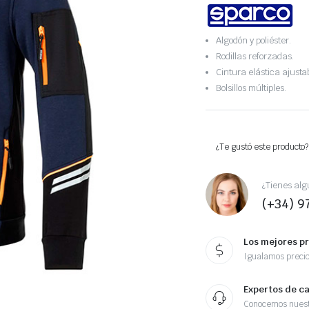
Algodón y poliéster.
Rodillas reforzadas.
Cintura elástica ajusta
Bolsillos múltiples.
¿Te gustó este producto?
¿Tienes alg
(+34) 9
Los mejores p
Igualamos preci
Expertos de c
Conocemos nuest