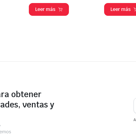
Leer más
Leer más
ara obtener
ades, ventas y
A
y
acemos