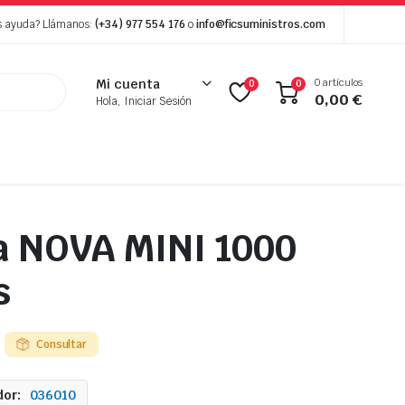
s ayuda? Llámanos:
(+34) 977 554 176
o
info@ficsuministros.com
0 artículos
Mi cuenta
0
0
0,00
€
Hola, Iniciar Sesión
a NOVA MINI 1000
s
Consultar
or:
036010