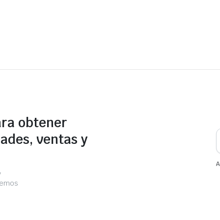
ara obtener
ades, ventas y
A
y
acemos