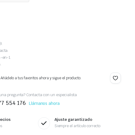
B.
acta.
-en-1.
.
 Añádelo a tus favoritos ahora y sigue el producto.
una pregunta? Contacta con un especialista
77 554 176
Llámanos ahora
recios
Ajuste garantizado
os
Siempre el artículo correcto