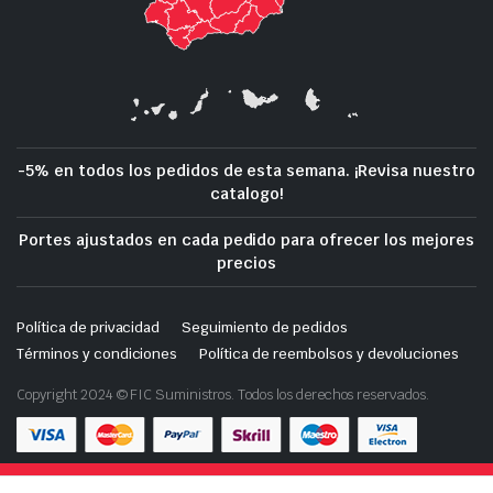
-5% en todos los pedidos de esta semana. ¡Revisa nuestro
catalogo!
Portes ajustados en cada pedido para ofrecer los mejores
precios
Política de privacidad
Seguimiento de pedidos
Términos y condiciones
Política de reembolsos y devoluciones
Copyright 2024 © FIC Suministros. Todos los derechos reservados.
Tienda de demostración con fines de prueba — no se