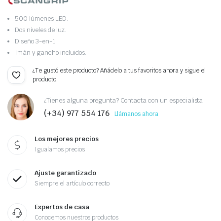
500 lúmenes LED.
Dos niveles de luz.
Diseño 3-en-1.
Imán y gancho incluidos.
¿Te gustó este producto? Añádelo a tus favoritos ahora y sigue el
producto.
¿Tienes alguna pregunta? Contacta con un especialista
(+34) 977 554 176
Llámanos ahora
Los mejores precios
Igualamos precios
Ajuste garantizado
Siempre el artículo correcto
Expertos de casa
Conocemos nuestros productos