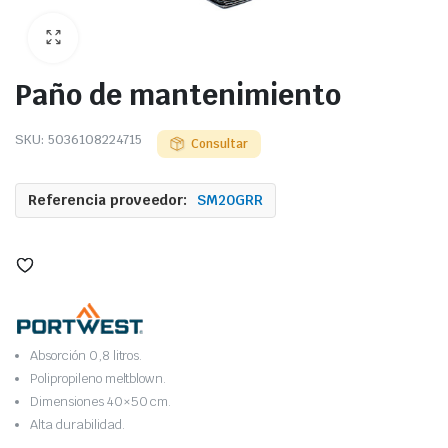
Paño de mantenimiento
SKU:
5036108224715
Consultar
Referencia proveedor:
SM20GRR
Absorción 0,8 litros.
Polipropileno meltblown.
Dimensiones 40×50 cm.
Alta durabilidad.