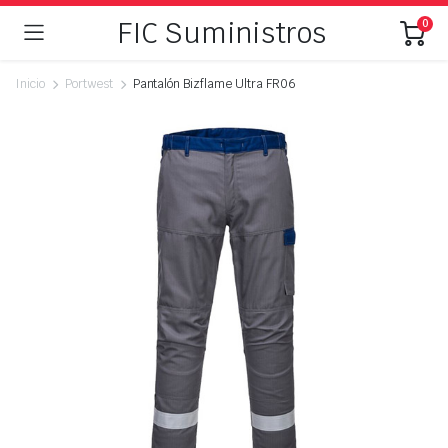
FIC Suministros
0
Inicio
Portwest
Pantalón Bizflame Ultra FR06