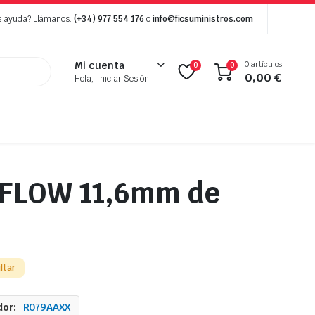
s ayuda? Llámanos:
(+34) 977 554 176
o
info@ficsuministros.com
0 artículos
Mi cuenta
0
0
0,00
€
Hola, Iniciar Sesión
 FLOW 11,6mm de
ltar
or:
R079AAXX