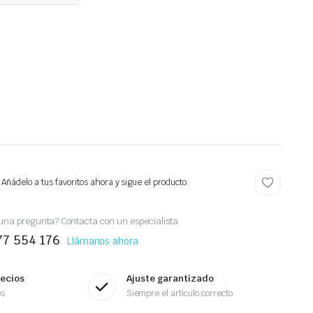
 Añádelo a tus favoritos ahora y sigue el producto.
una pregunta? Contacta con un especialista
77 554 176
Llámanos ahora
recios
Ajuste garantizado
os
Siempre el artículo correcto