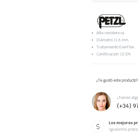
Alta resistencia.
Diámetro 11.6 mm.
Tratamiento EverFlex.
Certificación CE EN.
¿Te gustó este producto?
¿Tienes alg
(+34) 9
Los mejores p
Igualamos preci