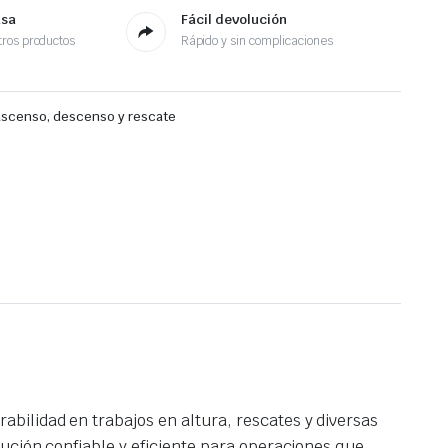
asa
Fácil devolución
ros productos
Rápido y sin complicaciones
 ascenso, descenso y rescate
bilidad en trabajos en altura, rescates y diversas
ución confiable y eficiente para operaciones que