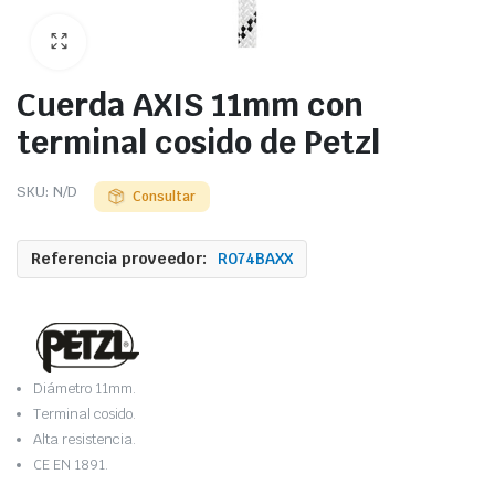
Cuerda AXIS 11mm con
terminal cosido de Petzl
SKU:
N/D
Consultar
Referencia proveedor:
R074BAXX
Diámetro 11mm.
Terminal cosido.
Alta resistencia.
CE EN 1891.