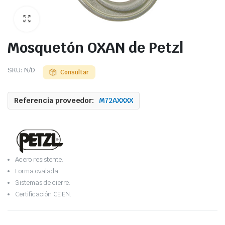
Mosquetón OXAN de Petzl
SKU:
N/D
Consultar
Referencia proveedor:
M72AXXXX
Acero resistente.
Forma ovalada.
Sistemas de cierre.
Certificación CE EN.