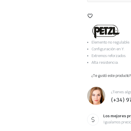
Elemento no regulable.
Configuración en Y.
Extremos reforzados.
Alta resistencia.
¿Te gustó este producto?
¿Tienes alg
(+34) 9
Los mejores p
Igualamos preci