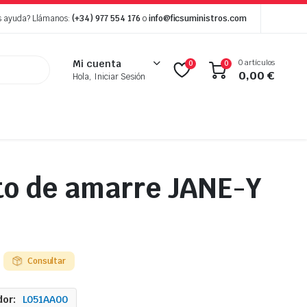
s ayuda? Llámanos:
(+34) 977 554 176
o
info@ficsuministros.com
0 artículos
Mi cuenta
0
0
0,00
€
Hola, Iniciar Sesión
o de amarre JANE-Y
l
Consultar
or:
L051AA00