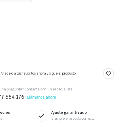
 Añádelo a tus favoritos ahora y sigue el producto.
una pregunta? Contacta con un especialista
77 554 176
Llámanos ahora
recios
Ajuste garantizado
os
Siempre el artículo correcto