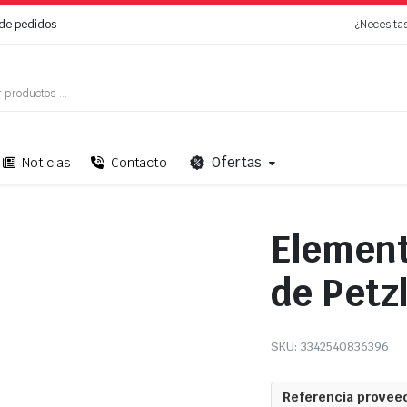
de pedidos
¿Necesita
Ofertas
Noticias
Contacto
Element
de Petz
SKU:
3342540836396
Referencia proveed