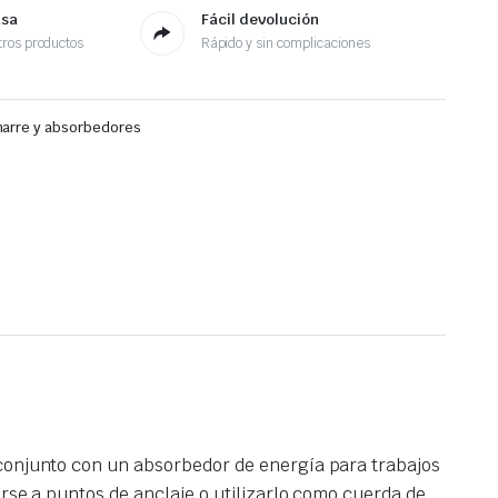
asa
Fácil devolución
ros productos
Rápido y sin complicaciones
arre y absorbedores
 conjunto con un absorbedor de energía para trabajos
arse a puntos de anclaje o utilizarlo como cuerda de