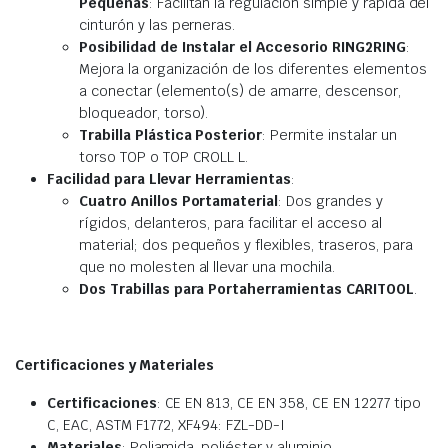
Pequeñas
: Facilitan la regulación simple y rápida del
cinturón y las perneras.
Posibilidad de Instalar el Accesorio RING2RING
:
Mejora la organización de los diferentes elementos
a conectar (elemento(s) de amarre, descensor,
bloqueador, torso).
Trabilla Plástica Posterior
: Permite instalar un
torso TOP o TOP CROLL L.
Facilidad para Llevar Herramientas
:
Cuatro Anillos Portamaterial
: Dos grandes y
rígidos, delanteros, para facilitar el acceso al
material; dos pequeños y flexibles, traseros, para
que no molesten al llevar una mochila.
Dos Trabillas para Portaherramientas CARITOOL
.
Certificaciones y Materiales
Certificaciones
: CE EN 813, CE EN 358, CE EN 12277 tipo
C, EAC, ASTM F1772, XF494: FZL-DD-I
Materiales
: Poliamida, poliéster y aluminio