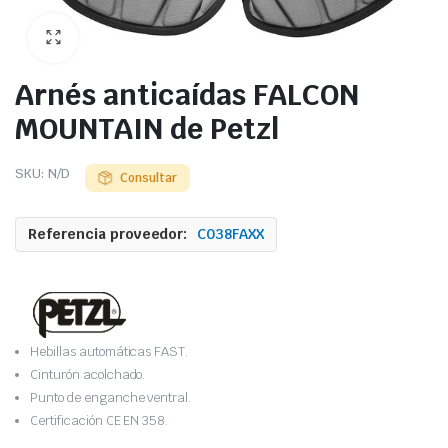
Arnés anticaídas FALCON
MOUNTAIN de Petzl
SKU:
N/D
Consultar
Referencia proveedor:
C038FAXX
Hebillas automáticas FAST.
Cinturón acolchado.
Punto de enganche ventral.
Certificación CE EN 358.