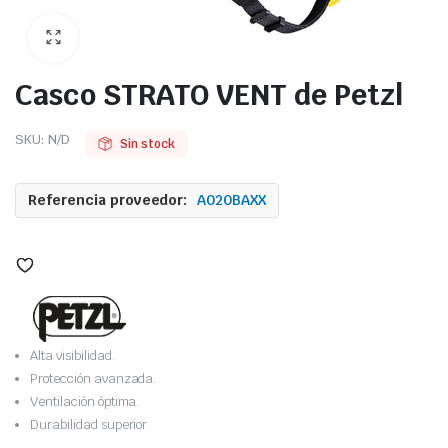
Casco STRATO VENT de Petzl
SKU:
N/D
Sin stock
Referencia proveedor:
A020BAXX
Alta visibilidad.
Protección avanzada.
Ventilación óptima.
Durabilidad superior.