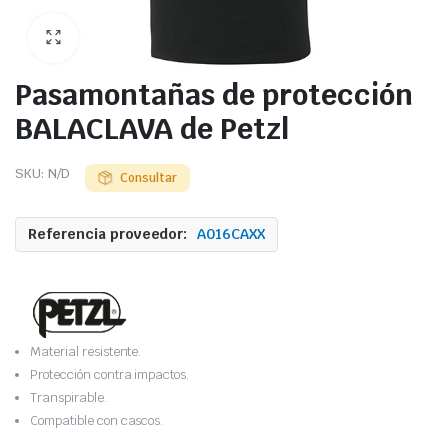
Pasamontañas de protección
BALACLAVA de Petzl
SKU:
N/D
Consultar
Referencia proveedor:
A016CAXX
Material resistente.
Protección contra impactos.
Transpirable.
Compatible con cascos.