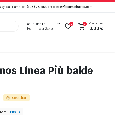
s ayuda? Llámanos:
(+34) 977 554 176
o
info@ficsuministros.com
0 artículos
Mi cuenta
0
0
0,00
€
Hola, Iniciar Sesión
os Línea Più balde
l
Consultar
or:
00003