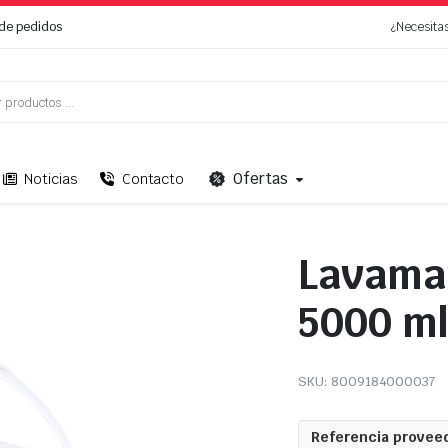
de pedidos
¿Necesita
Ofertas
Noticias
Contacto
Lavaman
5000 m
SKU:
8009184000037
Referencia proveed