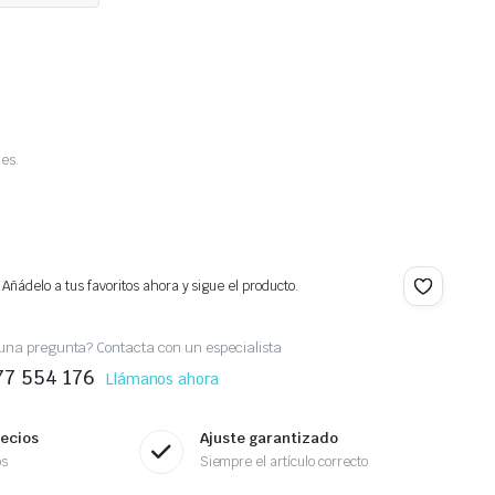
es.
 Añádelo a tus favoritos ahora y sigue el producto.
una pregunta? Contacta con un especialista
77 554 176
Llámanos ahora
recios
Ajuste garantizado
os
Siempre el artículo correcto