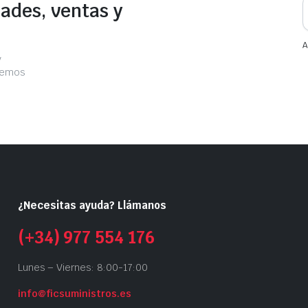
ades, ventas y
A
y
acemos
¿Necesitas ayuda? Llámanos
(+34) 977 554 176
Lunes – Viernes: 8:00-17:00
info@ficsuministros.es