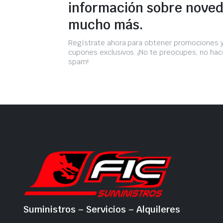
información sobre noved
mucho más.
Regístrate ahora para obtener promociones 
cupones exclusivos. ¡No te preocupes, no h
spam!
Suministros – Servicios – Alquileres