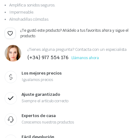
Amplifica sonidos seguros.
Impermeable.
Almohadillas cómodas.
¿Te gustó este producto? Añádelo a tus favoritos ahora y sigue el
producto.
¿Tienes alguna pregunta? Contacta con un especialista
(+34) 977 554 176
Llámanos ahora
Los mejores precios
Igualamos precios
Ajuste garantizado
Siempre el artículo correcto
Expertos de casa
Conocemos nuestros productos
Fácil devolución